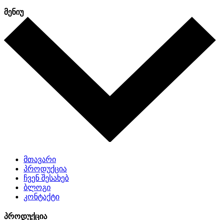
მენიუ
მთავარი
პროდუქცია
ჩვენ შესახებ
ბლოგი
კონტაქტი
პროდუქცია