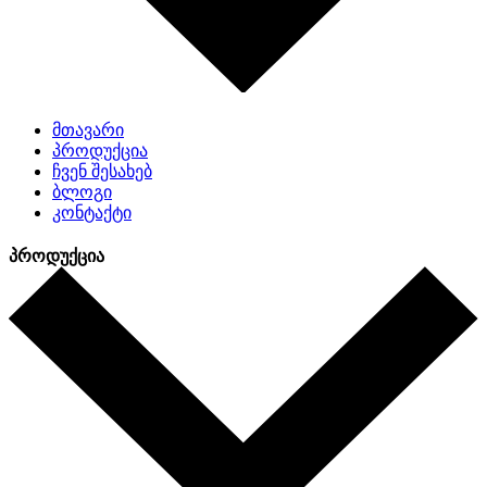
მთავარი
პროდუქცია
ჩვენ შესახებ
ბლოგი
კონტაქტი
პროდუქცია