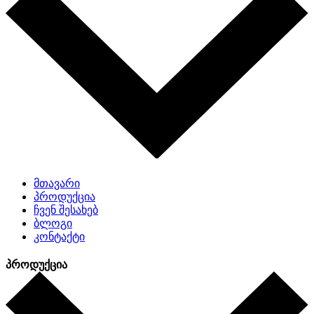
მთავარი
პროდუქცია
ჩვენ შესახებ
ბლოგი
კონტაქტი
პროდუქცია