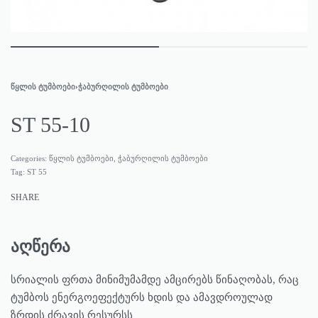
ᲬᲧᲚᲘᲡ ᲢᲣᲛᲑᲝᲔᲑᲘ
›
ᲭᲐᲑᲣᲠᲦᲘᲚᲘᲡ ᲢᲣᲛᲑᲝᲔᲑᲘ
ST 55-10
Categories:
წყლის ტუმბოები
,
ჭაბურღილის ტუმბოები
Tag:
ST 55
SHARE
აღწერა
სრიალის ფრთა მინიმუმამდე ამცირებს წინაღობას, რაც
ტუმბოს ენერგოეფექტურს ხდის და ამავდროულად
ზრდის ძრავის რესურსს