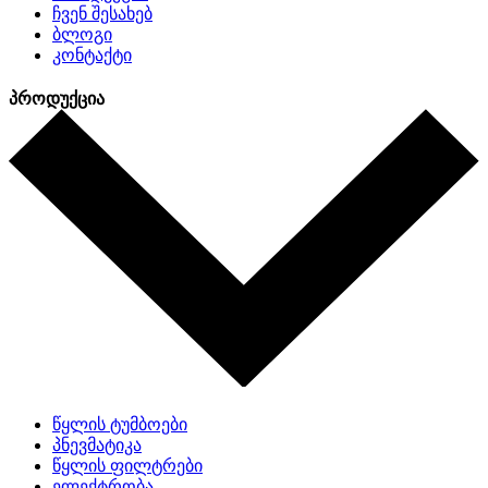
ჩვენ შესახებ
ბლოგი
კონტაქტი
პროდუქცია
წყლის ტუმბოები
პნევმატიკა
წყლის ფილტრები
ელექტრობა