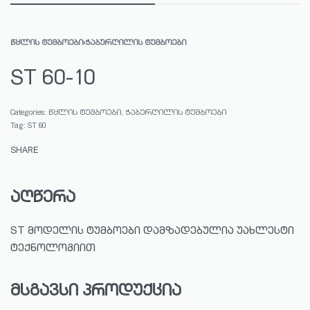
ᲬᲧᲚᲘᲡ ᲢᲣᲛᲑᲝᲔᲑᲘ
›
ᲭᲐᲑᲣᲠᲦᲘᲚᲘᲡ ᲢᲣᲛᲑᲝᲔᲑᲘ
ST 60-10
Categories:
წყლის ტუმბოები
,
ჭაბურღილის ტუმბოები
Tag:
ST 60
SHARE
აღწერა
ST მოდელის ტუმბოები დამზადებულია უახლესტი
ტექნოლოგიით
მსგავსი პროდუქცია