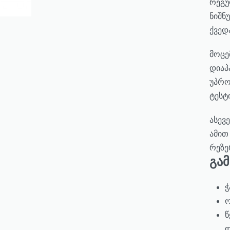
რეგუ
ნიშნ
ქვედ
მოცე
დიაპ
უპრო
ტესტ
ასევ
ამით
რეზე
გა
ჭ
ო
წ