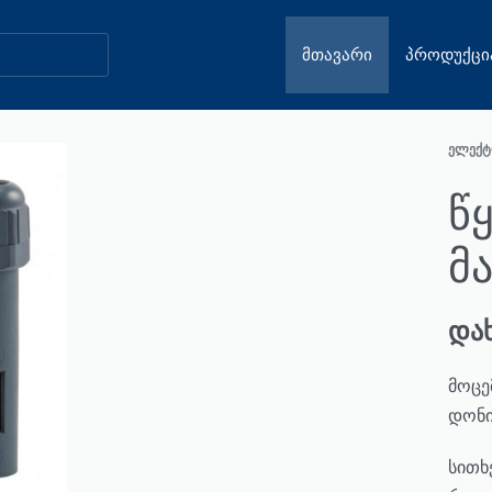
ᲛᲗᲐᲕᲐᲠᲘ
ᲞᲠᲝᲓᲣᲥᲪᲘ
ᲔᲚᲔᲥᲢ
წ
მ
და
მოცე
დონი
სითხ