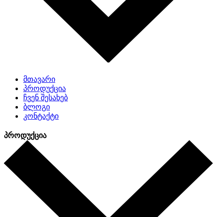
მთავარი
პროდუქცია
ჩვენ შესახებ
ბლოგი
კონტაქტი
პროდუქცია