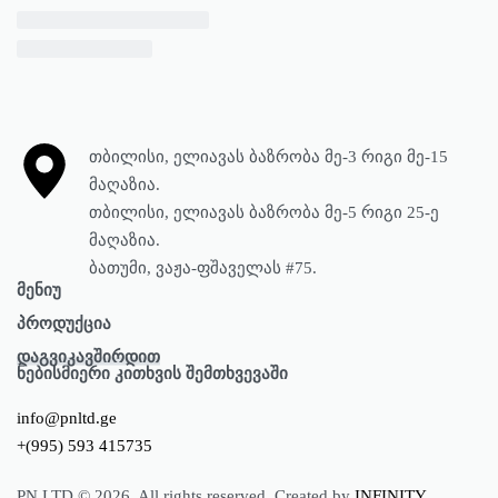
თბილისი, ელიავას ბაზრობა მე-3 რიგი მე-15
მაღაზია.
თბილისი, ელიავას ბაზრობა მე-5 რიგი 25-ე
მაღაზია.
ბათუმი, ვაჟა-ფშაველას #75.
მენიუ
პროდუქცია
მთავარი
დაგვიკავშირდით
პროდუქცია
წყლის ტუმბოები
ნებისმიერი კითხვის შემთხვევაში
ჩვენ შესახებ
პნევმატიკა
info@pnltd.ge
ბლოგი
წყლის ფილტრები
+(995) 593 415735
კონტაქტი
ელექტრობა
შადრევნები
PN LTD © 2026. All rights reserved. Created by
INFINITY
.